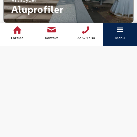
Aluprofiler
Forside
Kontakt
22 52 17 34
Menu
Vi tilbyder
Stålprofiler
Vi tilbyder
Klip
&
buk